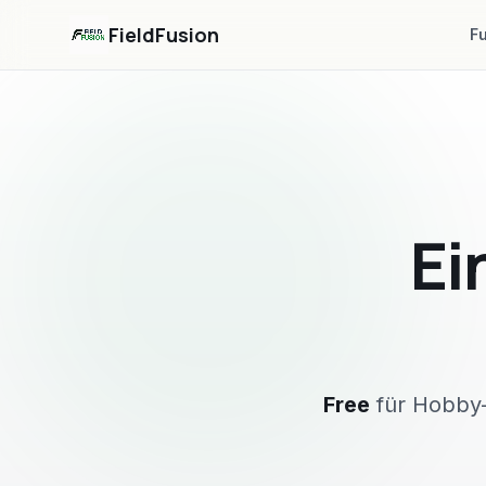
FieldFusion
F
Ei
Free
für Hobby-