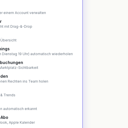
ter einem Account verwalten
r
cht mit Drag-&-Drop
r Übersicht
nings
en Dienstag 19 Uhr) automatisch wiederholen
nsbuchungen
arktplatz-Sichtbarkeit
aden
genen Rechten ins Team holen
 & Trends
 automatisch erkannt
-Abo
look, Apple Kalender